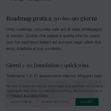
Roadmap pratica 30-60-90 giorni
Una roadmap concreta vale più di mille whitepaper
di vendor. Quella che segue è quella che ho usato
con tre operatori italiani ed europei negli ultimi due
anni. Adattala al tuo contesto.
Giorni 1-30: foundation e quick wins
Settimana 1-2: AI assessment interno. Mappa i casi
d'uso AI esistenti (anche piccoli), i progetti pilota in
We use cookies to analyze site usage and optimize our content.
corso, le data source disponibili. Identifica i tre
Aggregate data only, no individual profiling. More information in
business owner più ambiziosi (CTO, COO, Chief
our
Privacy & Cookie Policy
.
Commercial Officer).
CUSTOMIZE
ESSENTIALS ONLY
ACCEPT