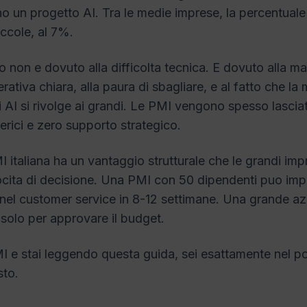
o un progetto AI. Tra le medie imprese, la percentuale
iccole, al 7%.
o non e dovuto alla difficolta tecnica. E dovuto alla m
ativa chiara, alla paura di sbagliare, e al fatto che la
di AI si rivolge ai grandi. Le PMI vengono spesso lascia
erici e zero supporto strategico.
I italiana ha un vantaggio strutturale che le grandi im
ocita di decisione. Una PMI con 50 dipendenti puo im
 nel customer service in 8-12 settimane. Una grande a
solo per approvare il budget.
I e stai leggendo questa guida, sei esattamente nel po
to.