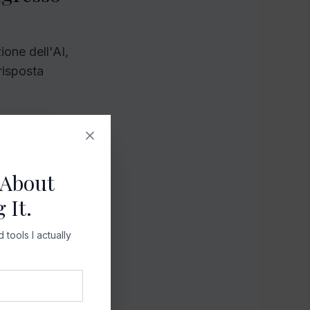
ione dell'AI,
risposta
 rendono
 About
isurare prima
 It.
tools I actually
categorie
stenza