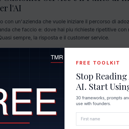
er l'AI
 con un'azienda che vuole iniziare il percorso di adoz
nda che faccio e: dove hai piu richieste ripetitive con 
Quasi sempre, la risposta e il customer service.
casuale. Il customer service ha caratteristiche che lo
primo campo di applicazione AI:
FREE TOOLKIT
Stop Reading
dibile.
Le richieste arrivano in modo costante. Puoi m
AI. Start Using
dimostrare il ROI in pochi mesi.
30 frameworks, prompts and 
utturabile.
La maggior parte delle richieste ricade in 
use with founders.
o dell'ordine, rimborso, informazioni sul prodotto, assi
amo. Non e un territorio nebuloso.