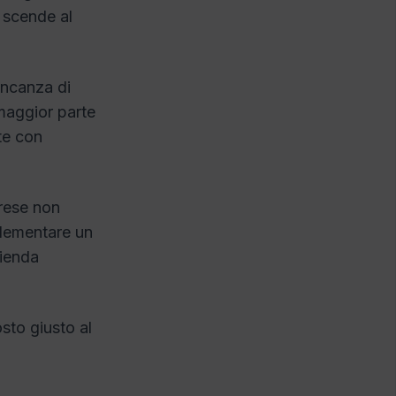
 scende al
ancanza di
 maggior parte
te con
prese non
plementare un
zienda
sto giusto al