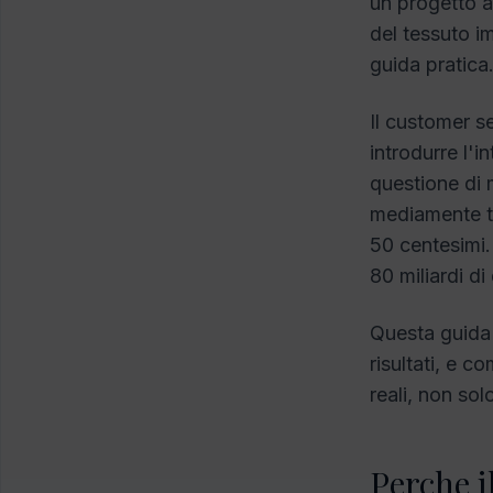
un progetto a
del tessuto i
guida pratica
Il customer se
introdurre l'i
questione di 
mediamente tr
50 centesimi. 
80 miliardi di 
Questa guida 
risultati, e 
reali, non so
Perche i