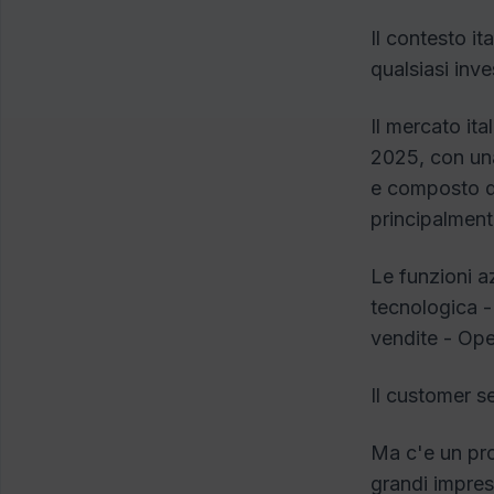
Il contesto it
qualsiasi inve
Il mercato ita
2025, con una
e composto da 
principalmente
Le funzioni az
tecnologica -
vendite - Ope
Il customer s
Ma c'e un pro
grandi impres