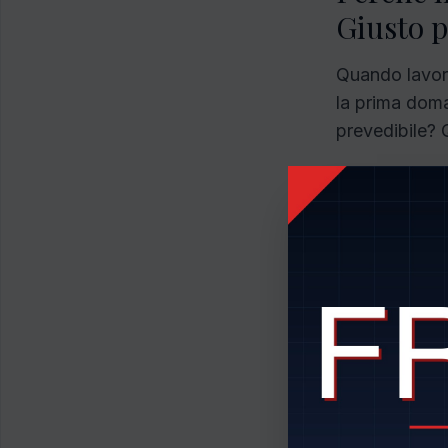
Giusto p
Quando lavoro
la prima doma
prevedibile? 
Questo non e 
ideale come 
Volume preve
e dopo. Puoi 
Contenuto str
definite: stat
tecnica, recl