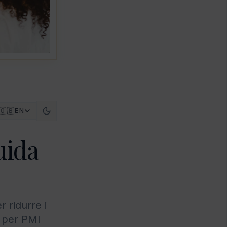
🇬🇧
EN
uida
r ridurre i
a per PMI