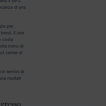
tano il 99%
ancanza di una
izio per
i trend. E una
o costa
costa meno di
act center di
in termini di
a risultati
ngresso