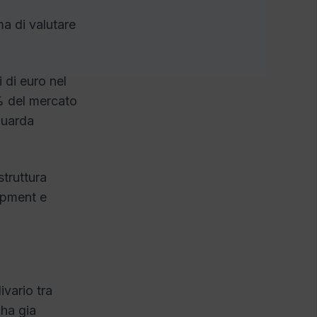
ma di valutare
i di euro nel
% del mercato
iguarda
struttura
opment e
ivario tra
 ha gia