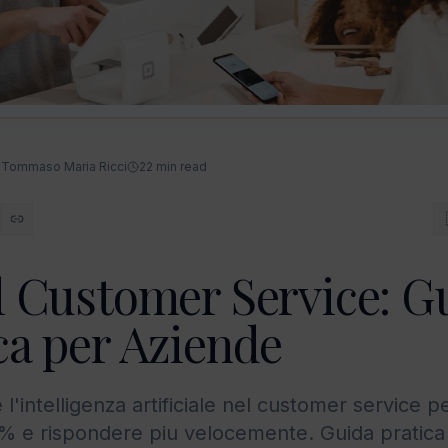
Tommaso Maria Ricci
22
min read
l Customer Service: G
ca per Aziende
'intelligenza artificiale nel customer service pe
5% e rispondere piu velocemente. Guida pratic