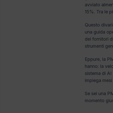
avviato almen
15%. Tra le p
Questo divari
una guida oper
dei fornitori 
strumenti gen
Eppure, la PM
hanno: la vel
sistema di AI
impiega mesi 
Se sei una PM
momento gius