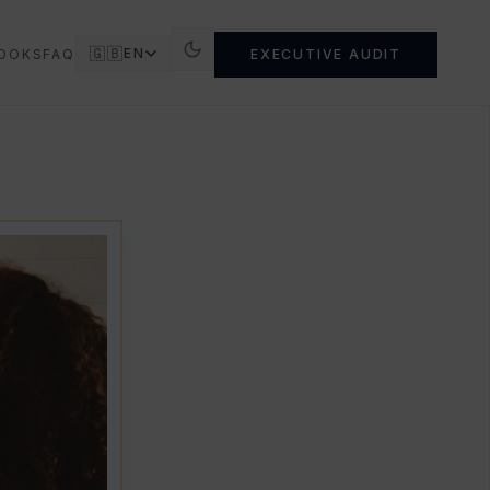
🇬🇧
EN
OOKS
FAQ
EXECUTIVE AUDIT