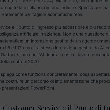
ttivo (era il 59% nel 2024). Ma le PMI, che rappresen
mprenditoriale italiano, restano indietro. Spesso per m
. Raramente per ragioni economiche reali.
rvice e il punto di ingresso piu accessibile e piu reddit
ntelligenza artificiale in azienda. Non e una questione d
matematica: un'interazione gestita da un agente uman
a i 6 e i 12 euro. La stessa interazione gestita da AI 
Gartner stima che l'AI ridurra i costi di lavoro nei cont
dollari entro il 2026.
spiega come funziona concretamente, cosa aspettarsi 
come costruire un percorso di implementazione che produc
lo presentazioni PowerPoint.
l Customer Service e il Punto di I