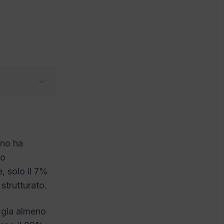
ano ha
do
e, solo il 7%
strutturato.
a gia almeno