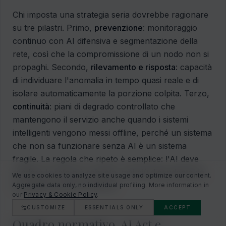
Chi imposta una strategia seria dovrebbe ragionare
su tre pilastri. Primo,
prevenzione
: monitoraggio
continuo con AI difensiva e segmentazione della
rete, così che la compromissione di un nodo non si
propaghi. Secondo,
rilevamento e risposta
: capacità
di individuare l'anomalia in tempo quasi reale e di
isolare automaticamente la porzione colpita. Terzo,
continuità
: piani di degrado controllato che
mantengono il servizio anche quando i sistemi
intelligenti vengono messi offline, perché un sistema
che non sa funzionare senza AI è un sistema
fragile. La regola che ripeto è semplice: l'AI deve
rendere la rete più robusta, mai più dipendente da
We use cookies to analyze site usage and optimize our content.
un singolo punto di rottura.
Aggregate data only, no individual profiling. More information in
our
Privacy & Cookie Policy
.
CUSTOMIZE
ESSENTIALS ONLY
ACCEPT
Quadro normativo, AI Act e