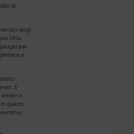
iato di
mercato degli
pia cifra.
n gadget per
ietteria e
truito
meri. E
i medici e
 In questo
operativa.