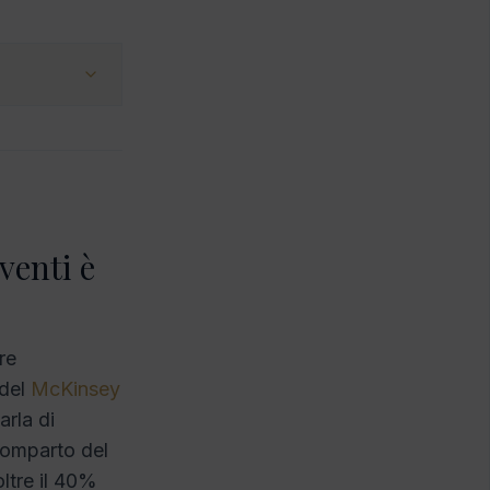
venti è
re
 del
McKinsey
arla di
 comparto del
oltre il 40%