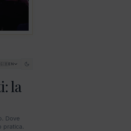
🇬🇧
EN
: la
mo. Dove
p pratica.