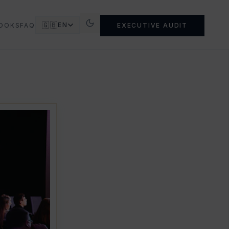
🇬🇧
EN
OOKS
FAQ
EXECUTIVE AUDIT