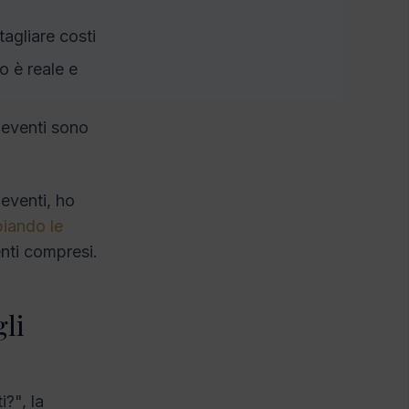
tagliare costi
o è reale e
i eventi sono
 eventi, ho
biando le
enti compresi.
gli
?", la