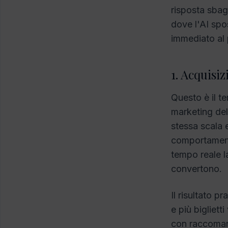
risposta sbagl
dove l'AI spo
immediato al 
1. Acquisiz
Questo è il te
marketing del
stessa scala e
comportamento
tempo reale l
convertono.
Il risultato p
e più bigliett
con raccomand