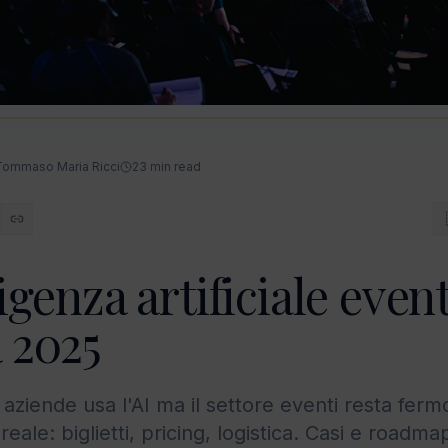
Tommaso Maria Ricci
23
min read
igenza artificiale eventi
 2025
 aziende usa l'AI ma il settore eventi resta fer
reale: biglietti, pricing, logistica. Casi e roadma