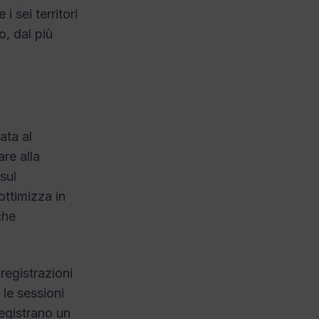
i sei territori
o, dal più
cata al
re alla
sul
ottimizza in
che
registrazioni
 le sessioni
egistrano un