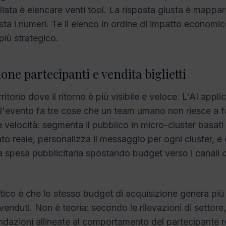
iata è elencare venti tool. La risposta giusta è mappare 
sta i numeri. Te li elenco in ordine di impatto economic
più strategico.
ione partecipanti e vendita biglietti
rritorio dove il ritorno è più visibile e veloce. L'AI appli
l'evento fa tre cose che un team umano non riesce a fa
 velocità: segmenta il pubblico in micro-cluster basati 
 reale, personalizza il messaggio per ogni cluster, e 
a spesa pubblicitaria spostando budget verso i canali 
ratico è che lo stesso budget di acquisizione genera più 
i venduti. Non è teoria: secondo le rilevazioni di settore,
azioni allineate al comportamento del partecipante r