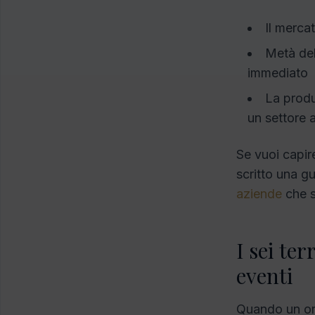
Il merca
Metà del
immediato
La produ
un settore a
Se vuoi capire
scritto una g
aziende
che s
I sei ter
eventi
Quando un org