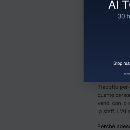
Quando la met
quella finest
differenziator
C'è poi un da
margini. La
r
di annunci di 
esposti all'AI
periodo 2018
Tradotto per 
quante persone
vendi con lo
lo staff. L'A
Perché adesso