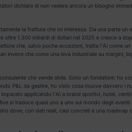
zatori dichiara di non vedere ancora un bisogno immed
tamente la frattura che mi interessa. Da una parte un 
e oltre 1.300 miliardi di dollari nel 2025 e cresce a dop
 settore che, salvo poche eccezioni, tratta l'AI come u
an invece che come una leva industriale su margini, bigl
onsulente che vende slide. Sono un fondatore: ho cos
vuto P&L da gestire, ho visto cosa muove davvero i nu
 imparato applicando l'AI a brand sportivi, hotel, centr
ttive si traduce quasi uno a uno sul mondo degli eventi.
ostro dove, con dati reali, casi concreti e una roadmap 