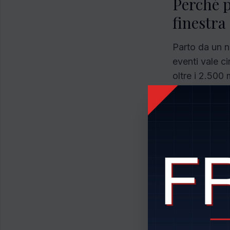
Perché p
finestra
Parto da un n
eventi vale ci
oltre i 2.500 
6,8% e l'11%.
importante pe
Quando un mer
un mercato cr
competitor
. 
parte prima 
Il punto crit
Global Foreca
usare l'AI ne