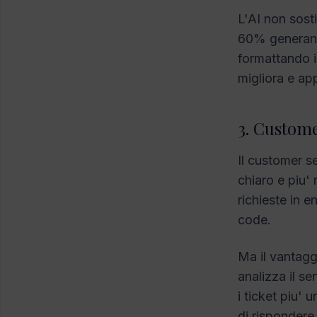
L'AI non sosti
60% generando
formattando i
migliora e ap
3. Custome
Il customer s
chiaro e piu'
richieste in e
code.
Ma il vantaggi
analizza il se
i ticket piu' 
di rispondere