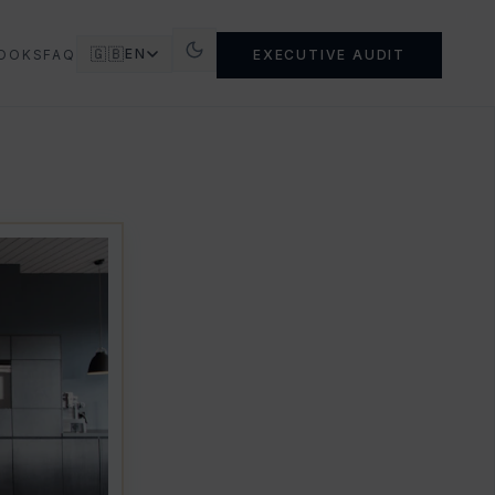
🇬🇧
EN
OOKS
FAQ
EXECUTIVE AUDIT