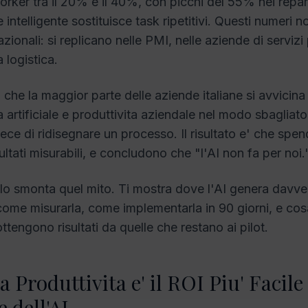
ker tra il 20% e il 40%, con picchi del 55% nei repar
intelligente sostituisce task ripetitivi. Questi numeri 
azionali: si replicano nelle PMI, nelle aziende di servizi
a logistica.
 che la maggior parte delle aziende italiane si avvicina
za artificiale e produttivita aziendale nel modo sbaglia
ece di ridisegnare un processo. Il risultato e' che spe
ltati misurabili, e concludono che "l'AI non fa per noi.
lo smonta quel mito. Ti mostra dove l'AI genera davve
 come misurarla, come implementarla in 90 giorni, e cos
tengono risultati da quelle che restano ai pilot.
a Produttivita e' il ROI Piu' Facile
 dell'AI