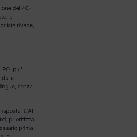
zione del 40-
to, e
onista rivede,
l ROI piu'
 delle
 lingue, senza
risposte. L'AI
ti, prioritizza
cessario prima
5-45%.