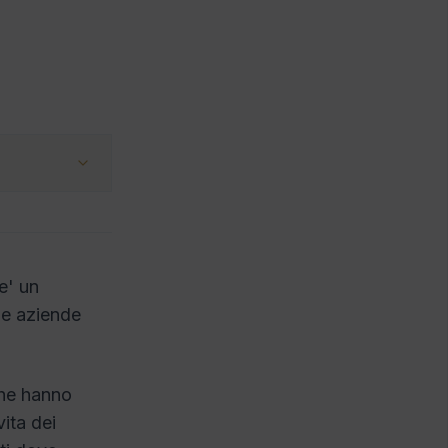
e' un
 le aziende
che hanno
ita dei