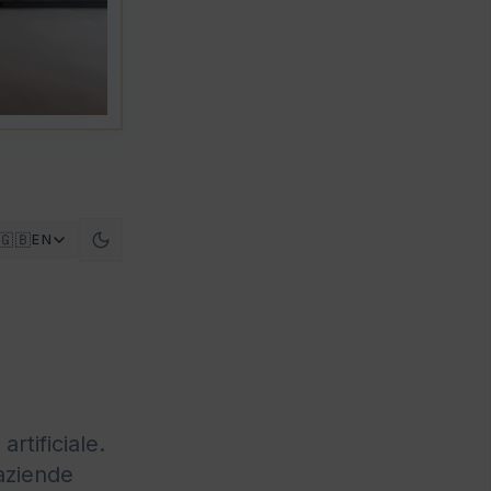
🇬🇧
EN
rtificiale.
 aziende