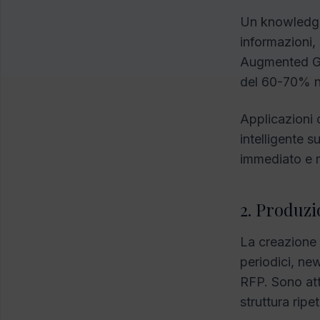
Un knowledge
informazioni,
Augmented Gen
del 60-70% ne
Applicazioni 
intelligente s
immediato e m
2. Produz
La creazione 
periodici, ne
RFP. Sono att
struttura ripet