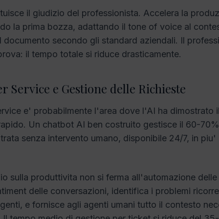
tuisce il giudizio del professionista. Accelera la produ
 la prima bozza, adattando il tone of voice al contes
l documento secondo gli standard aziendali. Il professi
prova: il tempo totale si riduce drasticamente.
r Service e Gestione delle Richieste
ervice e' probabilmente l'area dove l'AI ha dimostrato i
 rapido. Un chatbot AI ben costruito gestisce il 60-70%
ntrata senza intervento umano, disponibile 24/7, in piu'
o sulla produttivita non si ferma all'automazione delle 
ntiment delle conversazioni, identifica i problemi ricorren
urgenti, e fornisce agli agenti umani tutto il contesto ne
. Il tempo medio di gestione per ticket si riduce del 3