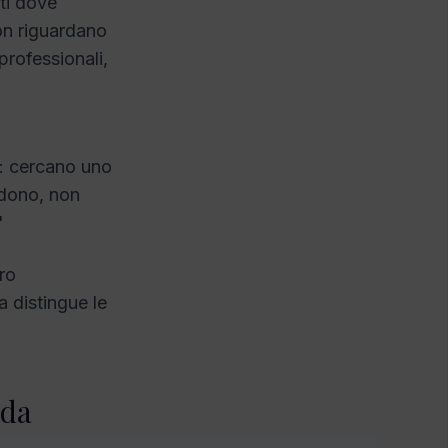
ti dove
non riguardano
 professionali,
to: cercano uno
ndono, non
"
ro
a distingue le
 da