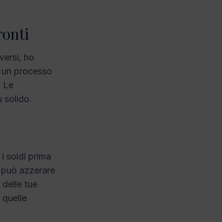
ronti
versi, ho
u un processo
. Le
ù solido.
i soldi prima
o può azzerare
 delle tue
 quelle