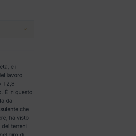
eta, e i
del lavoro
 il 2,8
. È in questo
la da
nsulente che
e, ha visto i
dei terreni
nel giro di