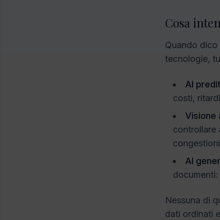
Cosa inten
Quando dico A
tecnologie, tu
AI predit
costi, ritar
Visione a
controllare 
congestioni
AI gener
documenti: c
Nessuna di qu
dati ordinati 