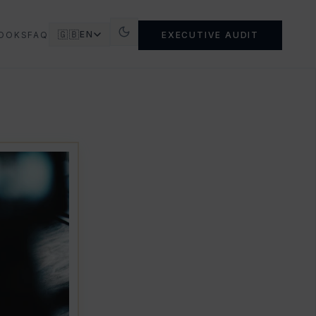
🇬🇧
EN
OOKS
FAQ
EXECUTIVE AUDIT