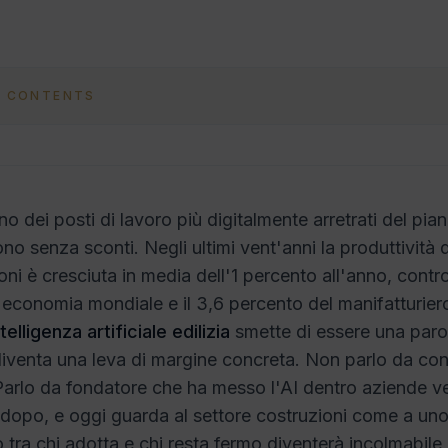
F CONTENTS
uno dei posti di lavoro più digitalmente arretrati del pian
no senza sconti. Negli ultimi vent'anni la produttività 
oni è cresciuta in media dell'1 percento all'anno, contro
'economia mondiale e il 3,6 percento del manifatturiero
ntelligenza artificiale edilizia
smette di essere una paro
iventa una leva di margine concreta. Non parlo da co
Parlo da fondatore che ha messo l'AI dentro aziende ver
 dopo, e oggi guarda al settore costruzioni come a uno 
o tra chi adotta e chi resta fermo diventerà incolmabile 