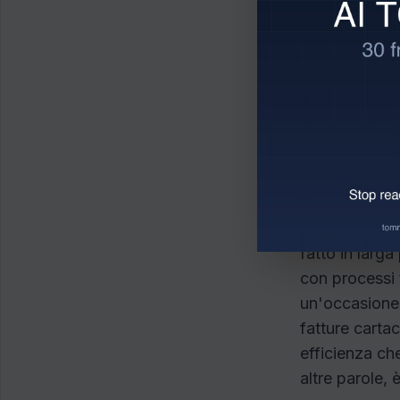
frequente che 
rivoluzione t
sono accessib
è tecnologico
un trend, cost
ho lavorato h
metodo allunga
strutturale.
Va detta anch
fatto in larg
con processi 
un'occasione. 
fatture carta
efficienza che
altre parole, 