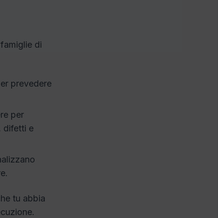
famiglie di
per prevedere
re per
difetti e
nalizzano
re.
che tu abbia
ecuzione.