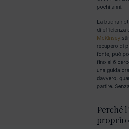
pochi anni.
La buona noti
di efficienza 
McKinsey
sti
recupero di pr
fonte, può por
fino al 6 per
una guida prat
davvero, quan
partire. Senz
Perché l'
proprio 