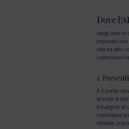
Dove l'AI
Negli anni in 
imparato una 
che ha alto vo
costruzioni ne
1. Prevent
È il punto dov
ancora di ini
il margine di 
commesse passa
stimate, e pr