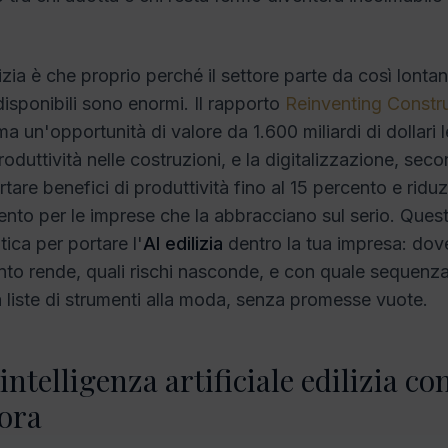
zia è che proprio perché il settore parte da così lonta
disponibili sono enormi. Il rapporto
Reinventing Constru
ma un'opportunità di valore da 1.600 miliardi di dollari 
oduttività nelle costruzioni, e la digitalizzazione, sec
tare benefici di produttività fino al 15 percento e riduz
cento per le imprese che la abbracciano sul serio. Quest
ica per portare l'
AI edilizia
dentro la tua impresa: dov
to rende, quali rischi nasconde, e con quale sequenz
a liste di strumenti alla moda, senza promesse vuote.
intelligenza artificiale edilizia co
ora