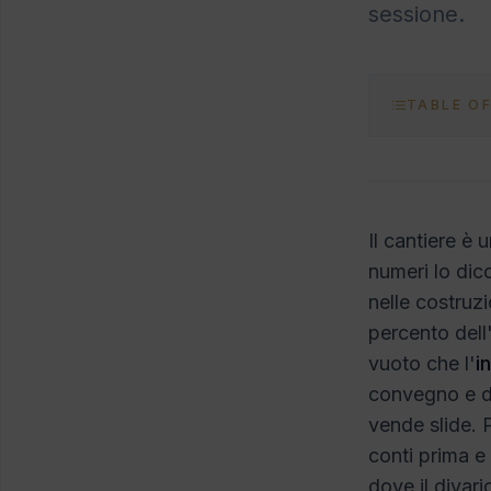
sessione.
TABLE O
Il cantiere è 
numeri lo dico
nelle costruzi
percento dell
vuoto che l'
i
convegno e d
vende slide. 
conti prima e
dove il divari