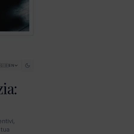
🇬🇧
EN
zia:
ntivi,
 tua