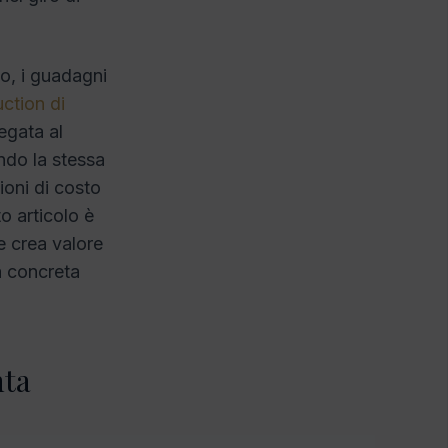
no, i guadagni
ction di
legata al
ondo la stessa
ioni di costo
o articolo è
e crea valore
a concreta
nta