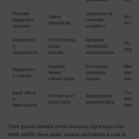
Richiami
Sequenze di
Clienti
Ricavi
tagliandi e
reminder
dimenticati
ricorren
revisioni
predittive
Recensioni
Pochi review,
Richiesta
Piu lea
e
locale
recensioni
organic
reputazione
debole
automatizzata
Capitale
Previsione
Meno
Magazzino
fermo,
domanda
immobil
e ricambi
rotture stock
ricambi
meno f
Back office
Costo o
Ore perse in
Automazione
e
titolare
burocrazia
amministrativa
fatturazione
liberat
Tieni questa tabella come bussola. Ogni euro che
metti nell'AI deve poter essere ricondotto a una di