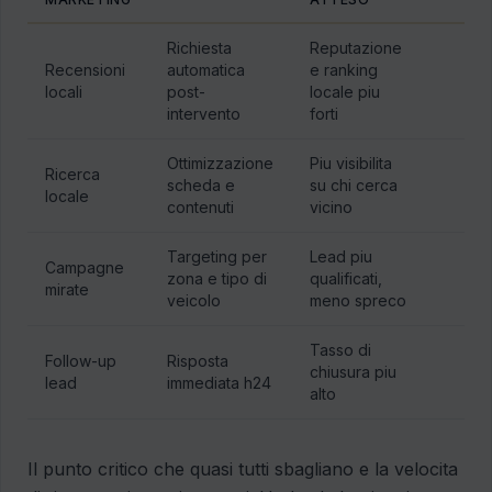
Richiesta
Reputazione
Recensioni
automatica
e ranking
locali
post-
locale piu
intervento
forti
Ottimizzazione
Piu visibilita
Ricerca
scheda e
su chi cerca
locale
contenuti
vicino
Targeting per
Lead piu
Campagne
zona e tipo di
qualificati,
mirate
veicolo
meno spreco
Tasso di
Follow-up
Risposta
chiusura piu
lead
immediata h24
alto
Il punto critico che quasi tutti sbagliano e la velocita