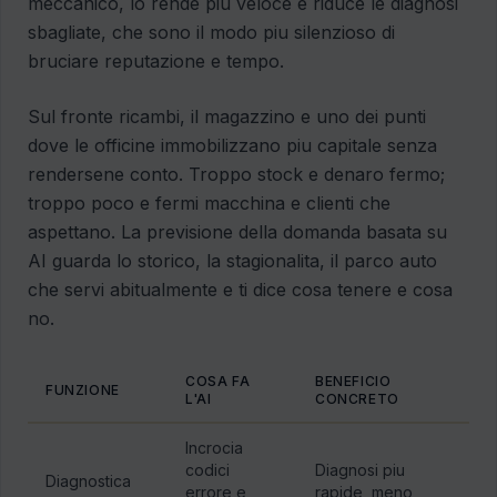
meccanico, lo rende piu veloce e riduce le diagnosi
sbagliate, che sono il modo piu silenzioso di
bruciare reputazione e tempo.
Sul fronte ricambi, il magazzino e uno dei punti
dove le officine immobilizzano piu capitale senza
rendersene conto. Troppo stock e denaro fermo;
troppo poco e fermi macchina e clienti che
aspettano. La previsione della domanda basata su
AI guarda lo storico, la stagionalita, il parco auto
che servi abitualmente e ti dice cosa tenere e cosa
no.
COSA FA
BENEFICIO
FUNZIONE
L'AI
CONCRETO
Incrocia
codici
Diagnosi piu
Diagnostica
errore e
rapide, meno