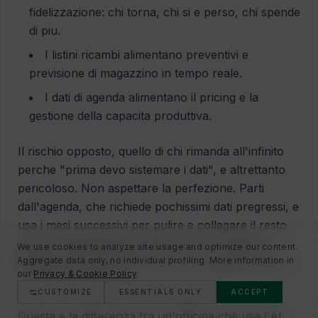
fidelizzazione: chi torna, chi si e perso, chi spende
di piu.
I listini ricambi alimentano preventivi e
previsione di magazzino in tempo reale.
I dati di agenda alimentano il pricing e la
gestione della capacita produttiva.
Il rischio opposto, quello di chi rimanda all'infinito
perche "prima devo sistemare i dati", e altrettanto
pericoloso. Non aspettare la perfezione. Parti
dall'agenda, che richiede pochissimi dati pregressi, e
usa i mesi successivi per pulire e collegare il resto
mentre il sistema gia produce ritorno. Il dato si
We use cookies to analyze site usage and optimize our content.
Aggregate data only, no individual profiling. More information in
sistema strada facendo, non in un cantiere fermo
our
Privacy & Cookie Policy
.
che non parte mai.
CUSTOMIZE
ESSENTIALS ONLY
ACCEPT
Questa e la differenza tra un'officina che usa l'AI