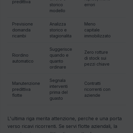
predittiva
storico
errori
modello
Previsione
Analizza
Meno
domanda
storico e
capitale
ricambi
stagionalita
immobilizzato
Suggerisce
Zero rotture
Riordino
quando e
di stock sui
automatico
quanto
pezzi chiave
ordinare
Segnala
Manutenzione
Contratti
interventi
predittiva
ricorrenti con
prima del
flotte
aziende
guasto
L'ultima riga merita attenzione, perche e una porta
verso ricavi ricorrenti. Se servi flotte aziendali, la