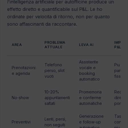
l'intelligenza artificiale per autofficine produce un
effetto diretto e quantificabile sul P&L. Le ho
ordinate per velocita di ritorno, non per quanto
sono affascinanti da raccontare.
PROBLEMA
IMPAT
AREA
LEVA AI
ATTUALE
P&L
Assistente
Telefono
Piu rica
Prenotazioni
vocale e
perso, slot
parita d
e agenda
booking
vuoti
fissi
automatico
10-20%
Promemoria
Recup
No-show
appuntamenti
e conferme
diretto
saltati
automatiche
ponte
Generazione
Tasso 
Lenti, persi,
Preventivi
e follow-up
conver
non seguiti
automatico
piu alto